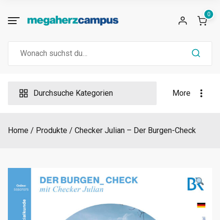
Skip
0
to
content
Search
for:
Durchsuche Kategorien
More
Home
Produkte
Checker Julian – Der Burgen-Check