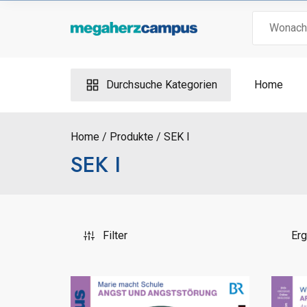
Skip
Search
to
for:
content
Durchsuche Kategorien
Home
Home
Produkte
SEK I
SEK I
Filter
Erg