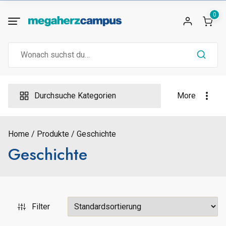
Skip
0
to
content
Search
for:
Durchsuche Kategorien
More
Home
Produkte
Geschichte
Geschichte
Filter