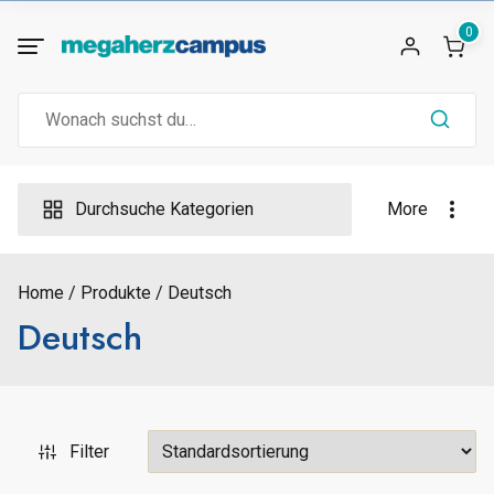
Skip
0
to
content
Search
for:
Durchsuche Kategorien
More
Home
Produkte
Deutsch
Deutsch
Filter