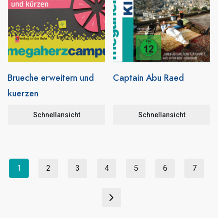
Brueche erweitern und
Captain Abu Raed
kuerzen
Schnellansicht
Schnellansicht
1
2
3
4
5
6
7