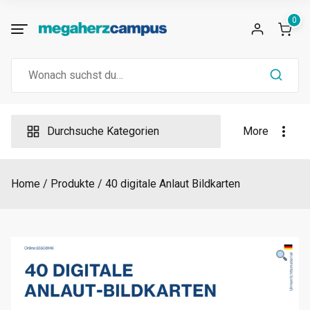
Skip
0
to
content
Search
for:
Durchsuche Kategorien
More
Home
Produkte
40 digitale Anlaut Bildkarten