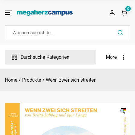
Skip
0
to
content
Search
for:
Durchsuche Kategorien
More
Home
Produkte
Wenn zwei sich streiten