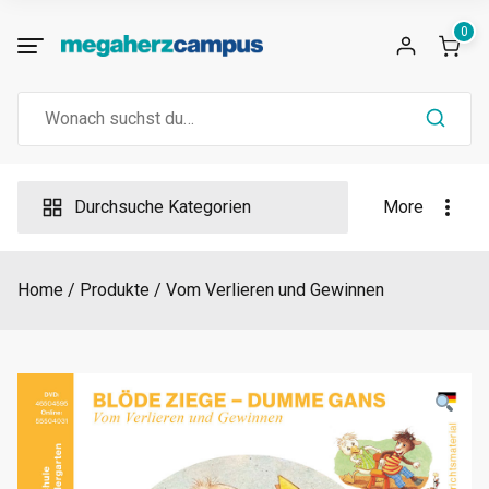
Skip
0
to
content
Search
for:
Durchsuche Kategorien
More
Home
Produkte
Vom Verlieren und Gewinnen