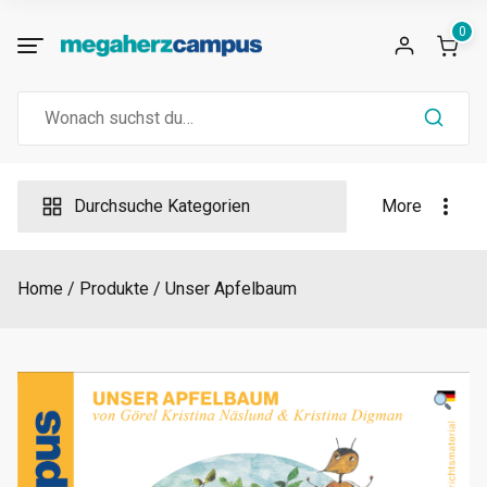
Skip
0
to
content
Search
for:
Durchsuche Kategorien
More
Home
Produkte
Unser Apfelbaum