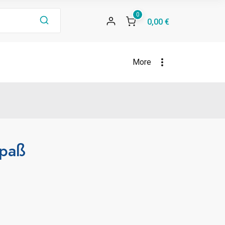
0
0,00 €
More
Spaß