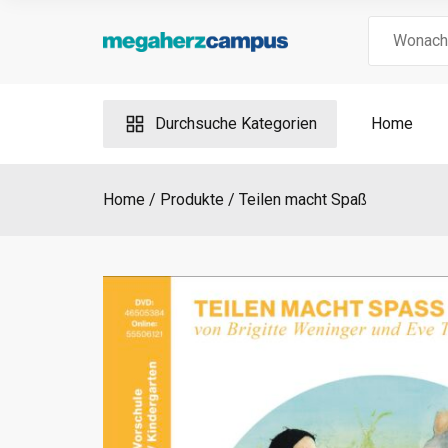
Skip
Search
to
for:
content
Durchsuche Kategorien
Home
Home
Produkte
Teilen macht Spaß