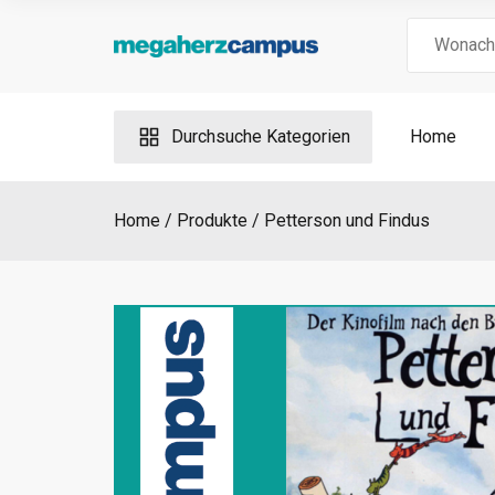
Skip
Search
to
for:
content
Durchsuche Kategorien
Home
Home
Produkte
Petterson und Findus