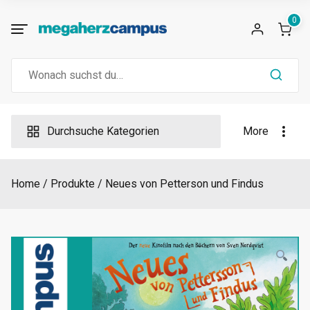
Skip
0
to
content
Search
for:
Durchsuche Kategorien
More
Home
Produkte
Neues von Petterson und Findus