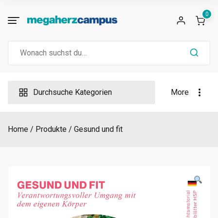
Skip
0
to
content
Search
for:
Durchsuche Kategorien
More
Home
Produkte
Gesund und fit