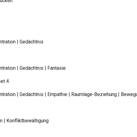
rucken
tration | Gedächtnis
ration | Gedächtnis | Fantasie
set 4
tration | Gedächtnis | Empathie | Raumlage-Beziehung | Beweg
 | Konfliktbewältigung