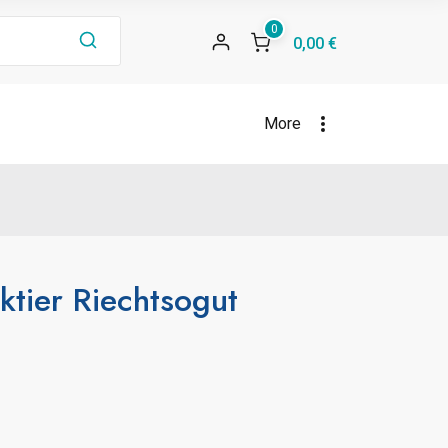
0
0,00 €
More
nktier Riechtsogut