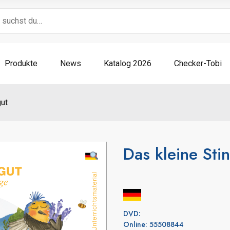
Produkte
News
Katalog 2026
Checker-Tobi
gut
Das kleine Sti
DVD:
Online: 55508844