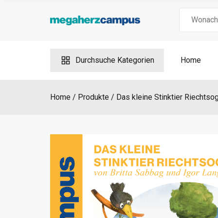
Skip
Search
to
for:
content
Durchsuche Kategorien
Home
Home
Produkte
Das kleine Stinktier Riechtso