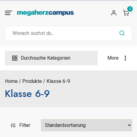
Skip
0
to
content
Search
for:
Durchsuche Kategorien
More
Home
Produkte
Klasse 6-9
Klasse 6-9
Filter