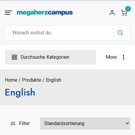
Skip
0
to
content
Search
for:
Durchsuche Kategorien
More
Home
Produkte
English
English
Filter